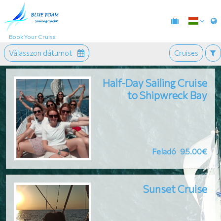
Book Your Cruise!
Válasszon dátumot
Cruises
Half-Day Sailing Cruise
to Shipwreck Bay
Feladó
95.00€
Sunset Cruise